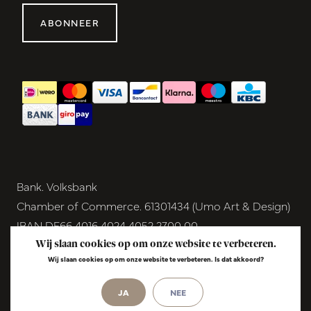
ABONNEER
Bank. Volksbank
Chamber of Commerce. 61301434 (Umo Art & Design)
IBAN DE66 4016 4024 4052 2700 00
BIC GENODEM1GRN
Wij slaan cookies op om onze website te verbeteren.
Wij slaan cookies op om onze website te verbeteren. Is dat akkoord?
VAT NL854291040B01
JA
NEE
© Copyright 2026 - Umo Art & Design |
InStijl
Media