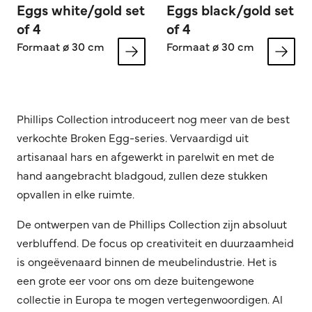
Eggs white/gold set
Eggs black/gold set
of 4
of 4
Formaat ø 30 cm
Formaat ø 30 cm
Phillips Collection introduceert nog meer van de best
verkochte Broken Egg-series. Vervaardigd uit
artisanaal hars en afgewerkt in parelwit en met de
hand aangebracht bladgoud, zullen deze stukken
opvallen in elke ruimte.
De ontwerpen van de Phillips Collection zijn absoluut
verbluffend. De focus op creativiteit en duurzaamheid
is ongeëvenaard binnen de meubelindustrie. Het is
een grote eer voor ons om deze buitengewone
collectie in Europa te mogen vertegenwoordigen. Al