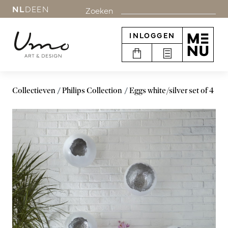
NL
DE
EN
Zoeken
INLOGGEN
Collectieven
Philips Collection
Eggs white/silver set of 4