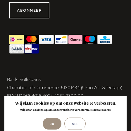
ABONNEER
Bank. Volksbank
Chamber of Commerce. 61301434 (Umo Art & Design)
IBAN DE66 4016 4024 4052 2700 00
BIC GENODEM1GRN
Wij slaan cookies op om onze website te verbeteren.
Wij slaan cookies op om onze website te verbeteren. Is dat akkoord?
VAT NL854291040B01
JA
NEE
© Copyright 2026 - Umo Art & Design |
InStijl