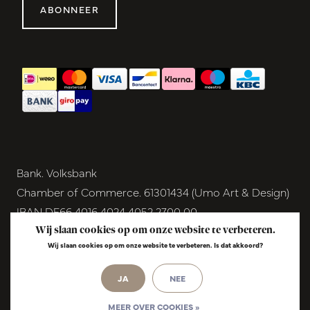
ABONNEER
Bank. Volksbank
Chamber of Commerce. 61301434 (Umo Art & Design)
IBAN DE66 4016 4024 4052 2700 00
BIC GENODEM1GRN
Wij slaan cookies op om onze website te verbeteren.
Wij slaan cookies op om onze website te verbeteren. Is dat akkoord?
VAT NL854291040B01
JA
NEE
© Copyright 2026 - Umo Art & Design |
InStijl
Media
Realisatie
MEER OVER COOKIES »