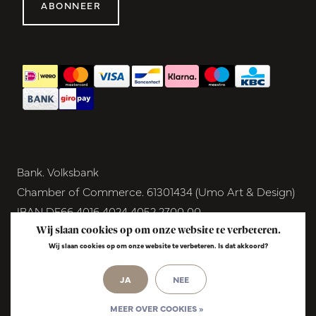
ABONNEER
Bank. Volksbank
Chamber of Commerce. 61301434 (Umo Art & Design)
IBAN DE66 4016 4024 4052 2700 00
BIC GENODEM1GRN
Wij slaan cookies op om onze website te verbeteren.
Wij slaan cookies op om onze website te verbeteren. Is dat akkoord?
VAT NL854291040B01
© Copyright 2026 - Umo Art & Design |
InStijl
JA
NEE
Media
Realisatie
MEER OVER COOKIES »