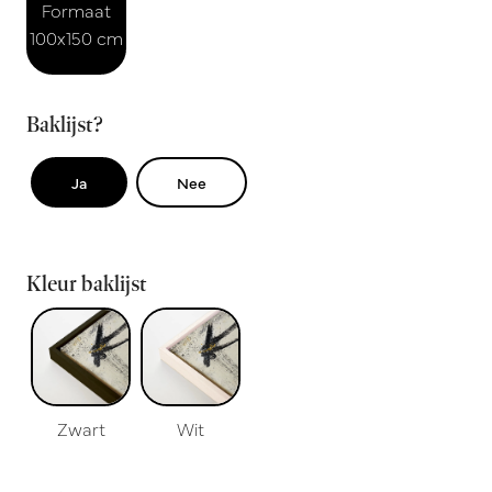
Formaat
100x150 cm
Baklijst?
Ja
Nee
Kleur baklijst
Zwart
Wit