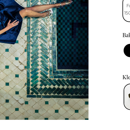
F
15
Bak
Kle