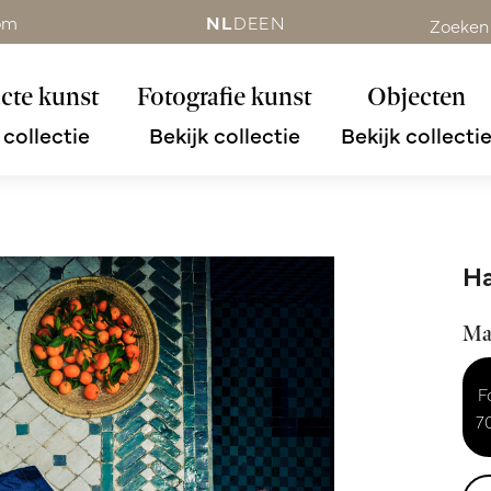
om
NL
DE
EN
Zoeken
cte kunst
Fotografie kunst
Objecten
 collectie
Bekijk collectie
Bekijk collecti
Ha
Ma
F
7