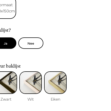
ormaat
0x150cm
lijst?
Ja
Nee
ur baklijst
Zwart
Wit
Eiken