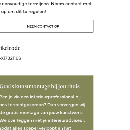
e eenvoudige termijnen. Neem contact met
 op om dit te regelen!
NEEM CONTACT OP
tikelcode
X1732116S
Gratis kunstmontage bij jou thuis
Ben je via een interieurprofessional bij
ons terechtgekomen? Dan verzorgen wij
de gratis montage van jouw kunstwerk.
We overleggen met je interieuradviseur,
zodat alles soepel verloopt en het