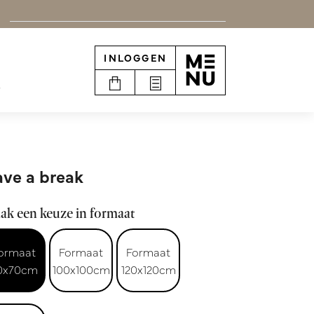
INLOGGEN
e
ve a break
ak een keuze in formaat
ormaat
Formaat
Formaat
0x70cm
100x100cm
120x120cm