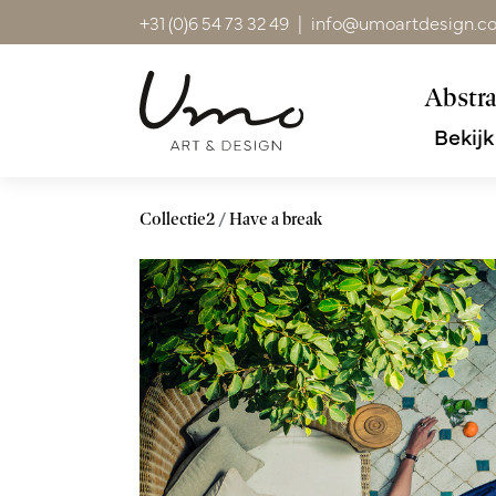
+31 (0)6 54 73 32 49
|
info@umoartdesign.c
Abstra
Bekijk
Collectie2
Have a break