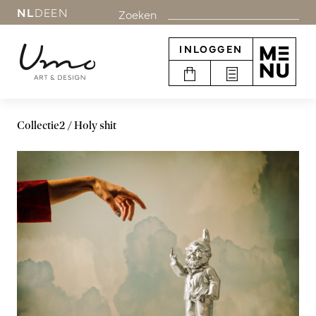
NL
DE
EN
Zoeken
INLOGGEN
Collectie2
Holy shit