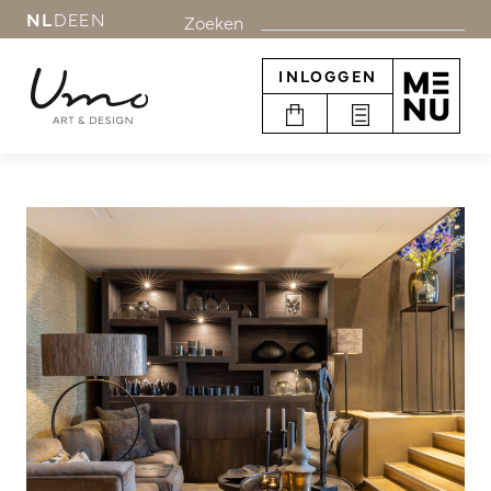
NL
DE
EN
Zoeken
INLOGGEN