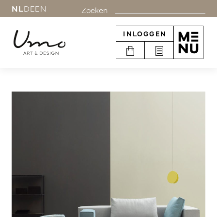
NL
DE
EN
Zoeken
INLOGGEN