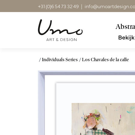
+31 (0)6 54 73 32 49
|
info@umoartdesign.c
Abstra
Bekijk
Individuals Series
Los Chavales de la calle