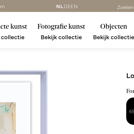
om
NL
DE
EN
Zoeken
cte kunst
Fotografie kunst
Objecten
 collectie
Bekijk collectie
Bekijk collecti
Lo
Fo
6