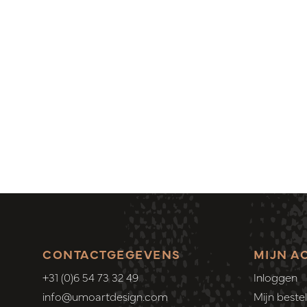
CONTACTGEGEVENS
MIJN A
+31 (0)6 54 73 32 49
Inloggen
info@umoartdesign.com
Mijn bestel