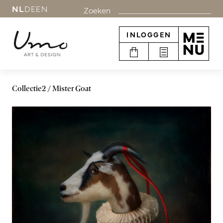
NL
DE
EN
Zoeken
INLOGGEN
Collectie2
Mister Goat