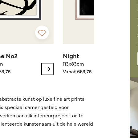
ne No2
Night
cm
113x83cm
63,75
Vanaf 663,75
bstracte kunst op luxe fine art prints
 is speciaal samengesteld voor
erken aan elk interieurproject toe te
lenteerde kunstenaars uit de hele wereld