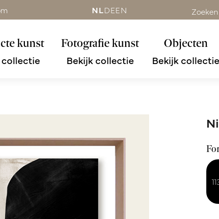
om
NL
DE
EN
Zoeken
cte kunst
Fotografie kunst
Objecten
 collectie
Bekijk collectie
Bekijk collecti
Ni
Fo
1