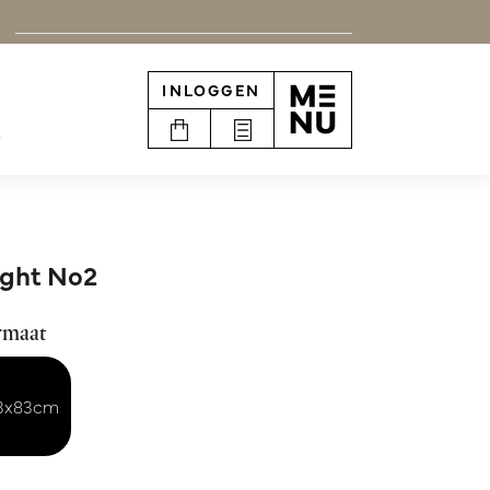
INLOGGEN
e
ght No2
rmaat
13x83cm