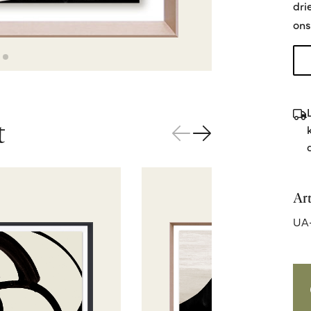
dri
ons
t
Ar
UA