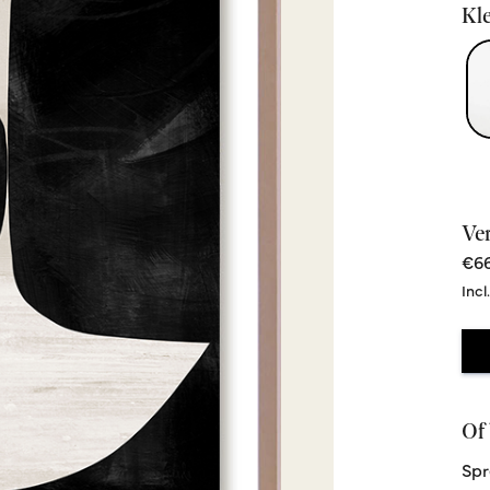
Kle
Ve
€66
Incl
Of 
Spr