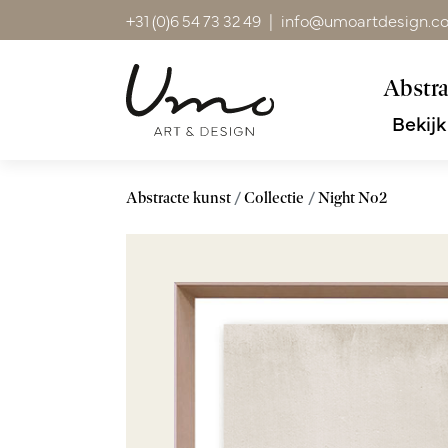
+31 (0)6 54 73 32 49
|
info@umoartdesign.c
Abstra
Bekijk
Abstracte kunst
Collectie
Night No2