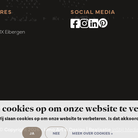
RES
SOCIAL MEDIA
MX Eibergen
 cookies op om onze website te v
1301434 (Umo Art & Design)
|
IBAN DE66 4016 4024 4052 
ij slaan cookies op om onze website te verbeteren. Is dat akkoor
© Copyright 2026 - Umo Art & Design | Realisatie
InStijl Medi
JA
NEE
MEER OVER COOKIES »