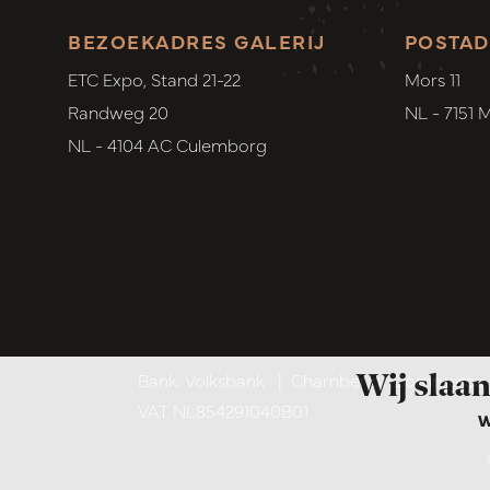
BEZOEKADRES GALERIJ
POSTAD
ETC Expo, Stand 21-22
Mors 11
Randweg 20
NL - 7151 
NL - 4104 AC Culemborg
Wij slaan
Bank. Volksbank
|
Chamber of Commerce. 6
VAT NL854291040B01
W