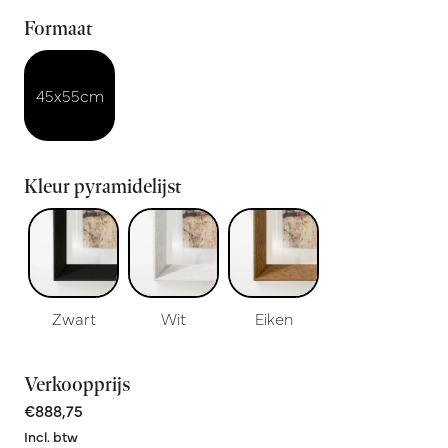
Formaat
45x55cm
Kleur pyramidelijst
Zwart
Wit
Eiken
Verkoopprijs
€888,75
Incl. btw