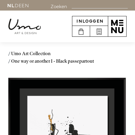
NL
DE
EN
Zoeken
INLOGGEN
Umo Art Collection
One way or another I - Black passepartout