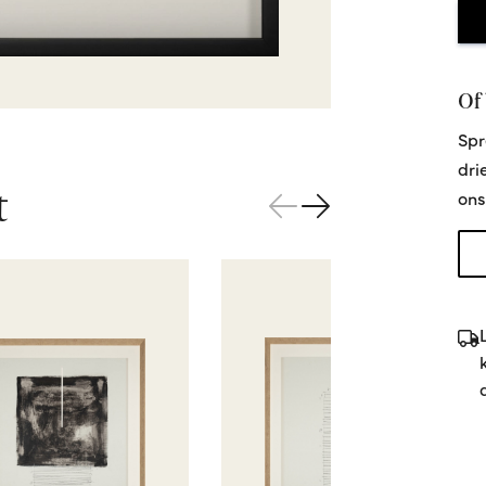
Of 
Spr
dri
t
ons