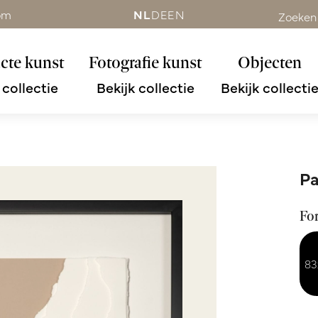
om
NL
DE
EN
Zoeken
cte kunst
Fotografie kunst
Objecten
 collectie
Bekijk collectie
Bekijk collecti
Pa
Fo
83