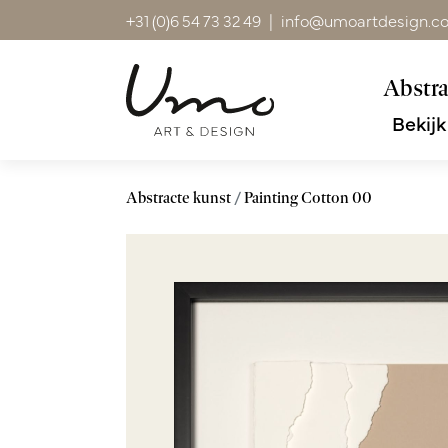
+31 (0)6 54 73 32 49
|
info@umoartdesign.c
Abstra
Bekijk
Abstracte kunst
Painting Cotton 00