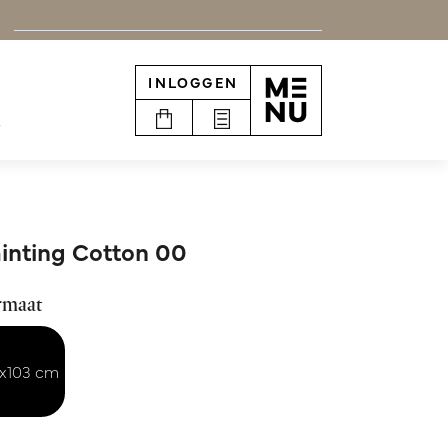
INLOGGEN
e
inting Cotton 00
rmaat
x103 cm