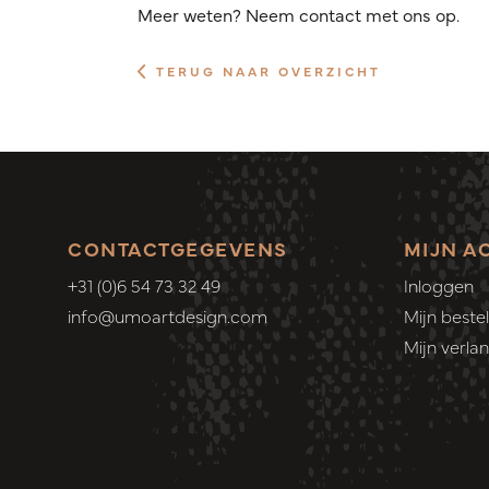
Meer weten? Neem contact met ons op.
TERUG NAAR OVERZICHT
CONTACTGEGEVENS
MIJN A
+31 (0)6 54 73 32 49
Inloggen
info@umoartdesign.com
Mijn bestel
Mijn verlang