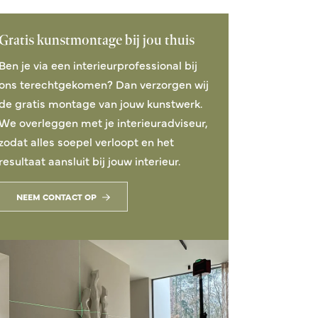
Gratis kunstmontage bij jou thuis
Ben je via een interieurprofessional bij
ons terechtgekomen? Dan verzorgen wij
de gratis montage van jouw kunstwerk.
We overleggen met je interieuradviseur,
Silence II
Silence III
zodat alles soepel verloopt en het
64x85 cm
64x85 cm
resultaat aansluit bij jouw interieur.
Vanaf 1.521,95
Vanaf 1.521,95
NEEM CONTACT OP