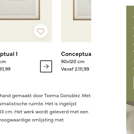
tual I
Conceptual II
 cm
90x120 cm
111,99
Vanaf 2.111,99
de hand gemaakt door Txema González. Met
alistische ruimte. Het is ingelijst
x83 cm. Het werk wordt geleverd met een
n hoogwaardige omlijsting met