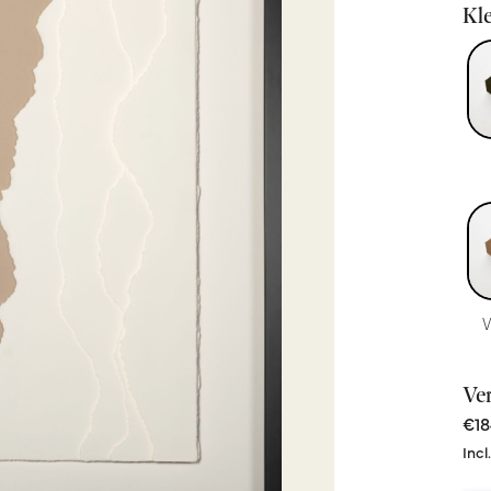
Kle
Ve
€18
Incl