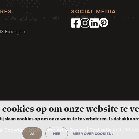
RES
SOCIAL MEDIA
MX Eibergen
 cookies op om onze website te v
1301434 (Umo Art & Design)
|
IBAN DE66 4016 4024 4052 
ij slaan cookies op om onze website te verbeteren. Is dat akkoor
© Copyright 2026 - Umo Art & Design | Realisatie
InStijl Medi
JA
NEE
MEER OVER COOKIES »