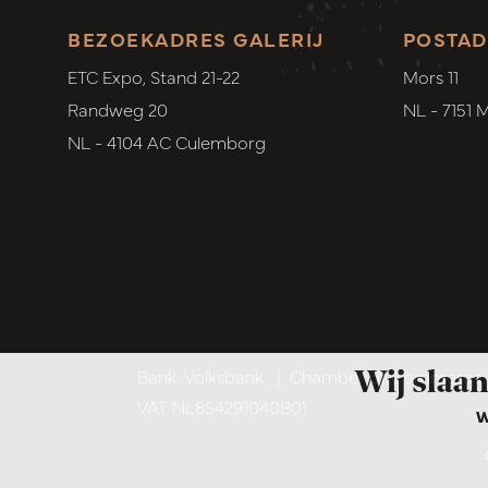
BEZOEKADRES GALERIJ
POSTAD
ETC Expo, Stand 21-22
Mors 11
Randweg 20
NL - 7151 
NL - 4104 AC Culemborg
Wij slaan
Bank. Volksbank
|
Chamber of Commerce. 6
VAT NL854291040B01
W