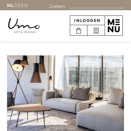
NL
DE
EN
Zoeken
INLOGGEN