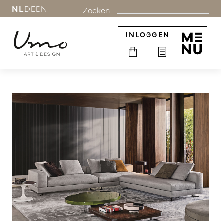
NL
DE
EN
Zoeken
INLOGGEN