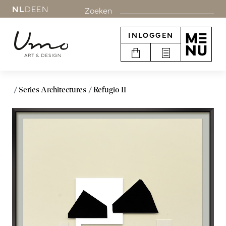
NL
DE
EN
Zoeken
INLOGGEN
Series Architectures
Refugio II