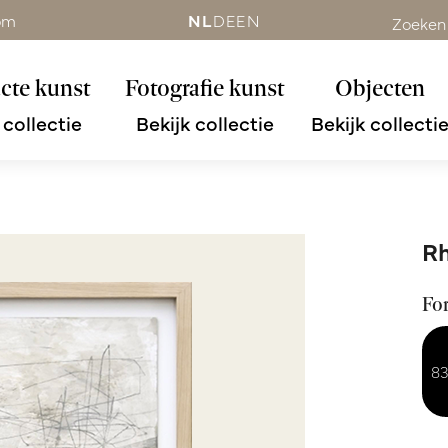
om
NL
DE
EN
Zoeken
cte kunst
Fotografie kunst
Objecten
 collectie
Bekijk collectie
Bekijk collecti
Rh
Fo
83