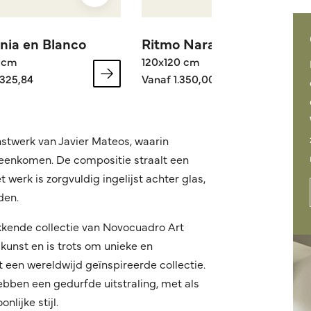
nia en Blanco
Ritmo Naranja
 cm
120x120 cm
.325,84
Vanaf 1.350,00
stwerk van Javier Mateos, waarin
ijeenkomen. De compositie straalt een
 werk is zorgvuldig ingelijst achter glas,
den.
kende collectie van Novocuadro Art
kunst en is trots om unieke en
een wereldwijd geïnspireerde collectie.
ebben een gedurfde uitstraling, met als
lijke stijl.