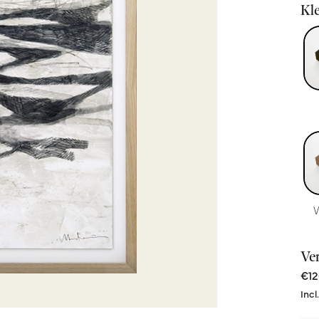
Kle
Ve
€12
Incl