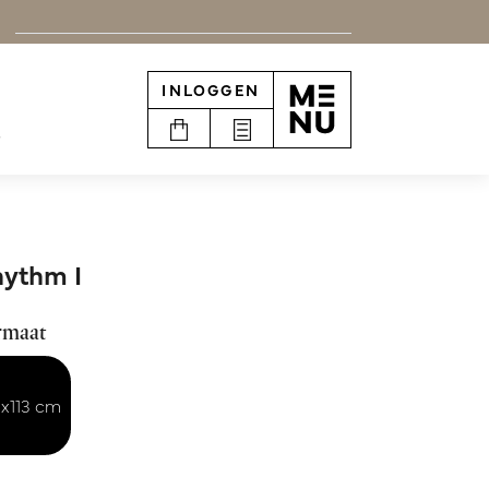
INLOGGEN
e
ythm I
rmaat
x113 cm