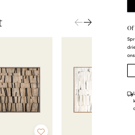
t
Of 
Spr
dri
ons