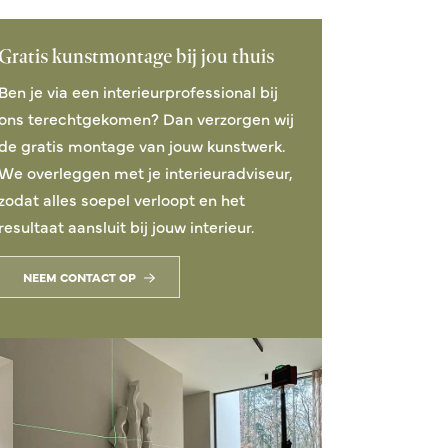
Gratis kunstmontage bij jou thuis
Fontaine
Cartagena
120x150 cm
120x150 cm
Ben je via een interieurprofessional bij
Vanaf 2.478,95
Vanaf 2.478,95
ons terechtgekomen? Dan verzorgen wij
de gratis montage van jouw kunstwerk.
We overleggen met je interieuradviseur,
zodat alles soepel verloopt en het
resultaat aansluit bij jouw interieur.
NEEM CONTACT OP