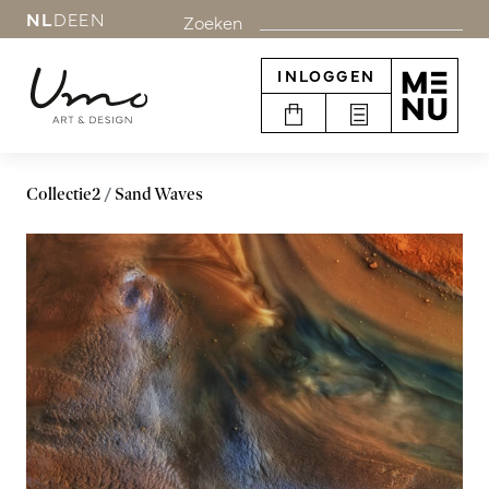
NL
DE
EN
Zoeken
INLOGGEN
Collectie2
Sand Waves