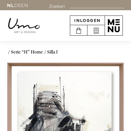
NL
DE
EN
Zoeken
INLOGGEN
Serie “H” Home
Silla I