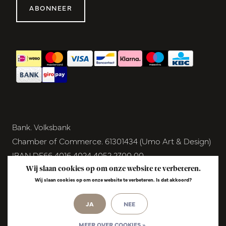
ABONNEER
Bank. Volksbank
Chamber of Commerce. 61301434 (Umo Art & Design)
IBAN DE66 4016 4024 4052 2700 00
BIC GENODEM1GRN
Wij slaan cookies op om onze website te verbeteren.
Wij slaan cookies op om onze website te verbeteren. Is dat akkoord?
VAT NL854291040B01
JA
NEE
© Copyright 2026 - Umo Art & Design |
InStijl
Media
Realisatie
MEER OVER COOKIES »