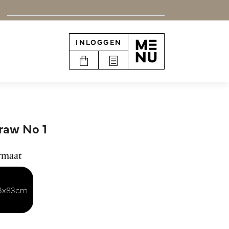
INLOGGEN
e
raw No 1
rmaat
13x83cm