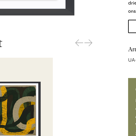
dri
ons
t
Ar
UA