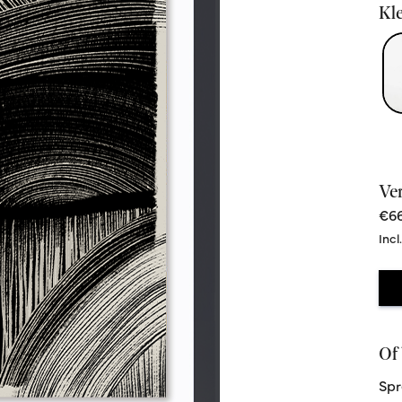
Kle
Ve
€66
Incl
Of 
Spr