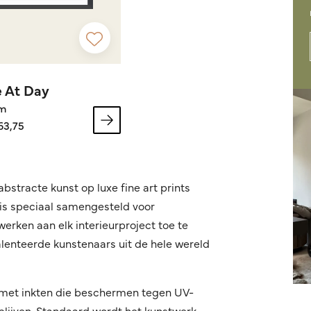
e At Day
cm
63,75
bstracte kunst op luxe fine art prints
 is speciaal samengesteld voor
erken aan elk interieurproject toe te
lenteerde kunstenaars uit de hele wereld
r met inkten die beschermen tegen UV-
blijven. Standaard wordt het kunstwerk