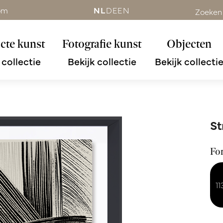
om
NL
DE
EN
Zoeken
cte kunst
Fotografie kunst
Objecten
 collectie
Bekijk collectie
Bekijk collecti
St
Fo
1