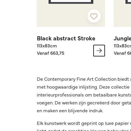
Black abstract Stroke
Jungl
113x83cm
113x83
Vanaf 663,75
Vanaf 6
De Contemporary Fine Art Collection biedt a
met hoogwaardige inlijsting. Deze collectie
interieurprofessionals om betaalbare kunstw
voegen. De werken zijn gecreëerd door geta
en maken een blijvende indruk.
Elk kunstwerk wordt geprint op luxe papie
licht, zodat de prachtige kleuren behouden 