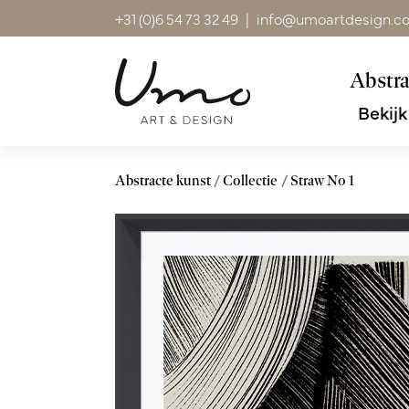
+31 (0)6 54 73 32 49
|
info@umoartdesign.c
Abstra
Bekijk
Abstracte kunst
Collectie
Straw No 1