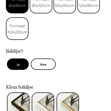
60x90cm
80x120cm
100x150cm
120x180cm
Formaat
150x225cm
Baklijst?
Ja
Nee
Kleur baklijst