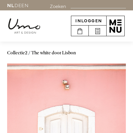
NL
DE
EN
Zoeken
INLOGGEN
Collectie2
The white door Lisbon