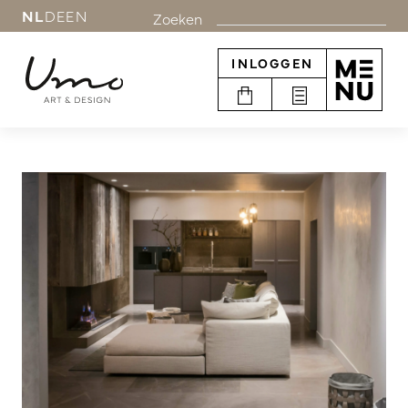
NL
DE
EN
Zoeken
INLOGGEN