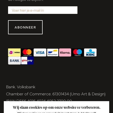
ABONNEER
Bank. Volksbank
Chamber of Commerce. 61301434 (Umo Art & Design)
IBAN DE66 4016 4024 4052 2700 00
BIC GENODEM1GRN
Wij slaan cookies op om onze website te verbeteren.