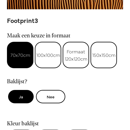
Footprint3
Maak een keuze in formaat
Formaat
70x70cm
100x100cm
150x150cm
120x120cm
Baklijst?
Ja
Nee
Kleur baklijst