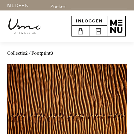
NL
DE
EN
Zoeken
INLOGGEN
Collectie2
Footprint3