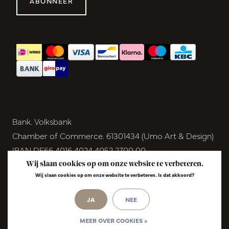
ABONNEER
Bank. Volksbank
Chamber of Commerce. 61301434 (Umo Art & Design)
IBAN DE66 4016 4024 4052 2700 00
BIC GENODEM1GRN
Wij slaan cookies op om onze website te verbeteren.
Wij slaan cookies op om onze website te verbeteren. Is dat akkoord?
VAT NL854291040B01
© Copyright 2026 - Umo Art & Design |
InStijl
JA
NEE
Media
Realisatie
MEER OVER COOKIES »