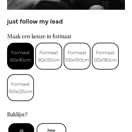
just follow my lead
Maak een keuze in formaat
Formaat
Formaat
Formaat
Formaat
60x90cm
80x120cm
100x150cm
120x180cm
Formaat
150x225cm
Baklijst?
Ja
Nee