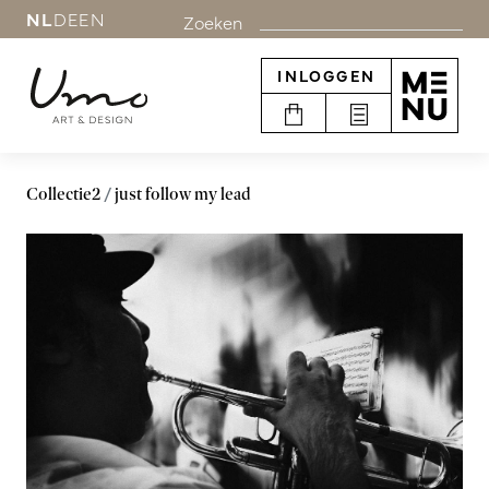
NL
DE
EN
Zoeken
INLOGGEN
Collectie2
just follow my lead