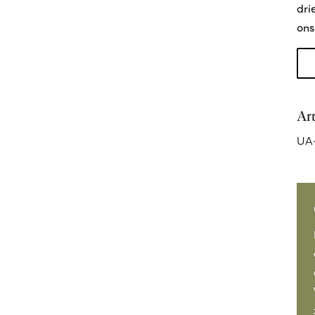
dri
ons
Ar
UA