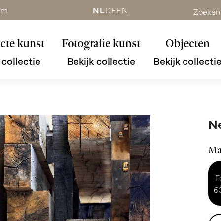
om
NL
DE
EN
Zoeken
cte kunst
Fotografie kunst
Objecten
 collectie
Bekijk collectie
Bekijk collecti
Ne
Ma
F
6