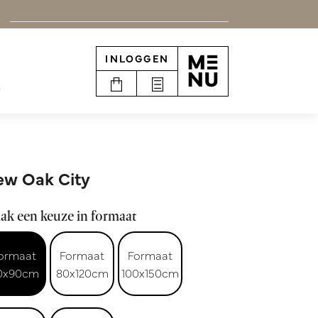
INLOGGEN
e
w Oak City
ak een keuze in formaat
ormaat
Formaat
Formaat
0x90cm
80x120cm
100x150cm