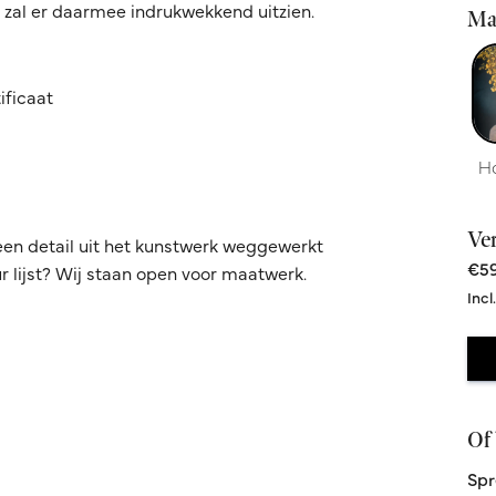
t zal er daarmee indrukwekkend uitzien.
Ma
ificaat
H
Ve
een detail uit het kunstwerk weggewerkt
€59
 lijst? Wij staan open voor maatwerk.
Incl
Of 
Spr