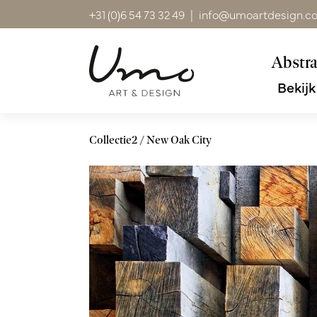
+31 (0)6 54 73 32 49
|
info@umoartdesign.c
Abstra
Bekijk
Collectie2
New Oak City