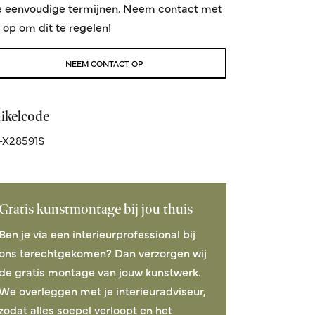
e eenvoudige termijnen. Neem contact met
 op om dit te regelen!
NEEM CONTACT OP
tikelcode
-X28591S
Gratis kunstmontage bij jou thuis
Ben je via een interieurprofessional bij
ons terechtgekomen? Dan verzorgen wij
de gratis montage van jouw kunstwerk.
We overleggen met je interieuradviseur,
zodat alles soepel verloopt en het