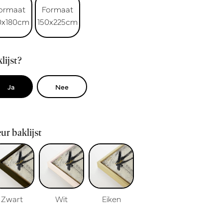
ormaat
Formaat
0x180cm
150x225cm
lijst?
Ja
Nee
ur baklijst
Zwart
Wit
Eiken