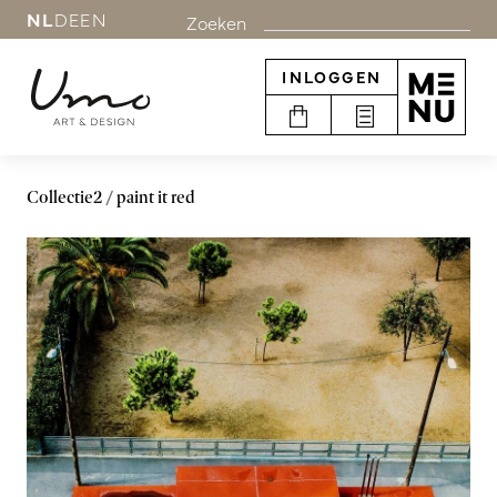
NL
DE
EN
Zoeken
INLOGGEN
Collectie2
paint it red