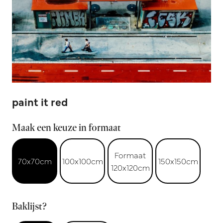
paint it red
Maak een keuze in formaat
Formaat
70x70cm
100x100cm
150x150cm
120x120cm
Baklijst?