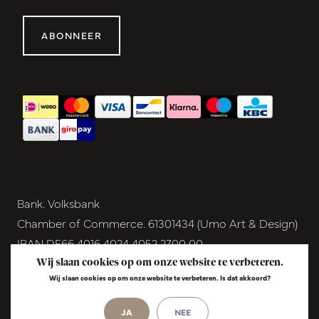
ABONNEER
Bank. Volksbank
Chamber of Commerce. 61301434 (Umo Art & Design)
IBAN DE66 4016 4024 4052 2700 00
BIC GENODEM1GRN
Wij slaan cookies op om onze website te verbeteren.
Wij slaan cookies op om onze website te verbeteren. Is dat akkoord?
VAT NL854291040B01
JA
NEE
© Copyright 2026 - Umo Art & Design |
InStijl