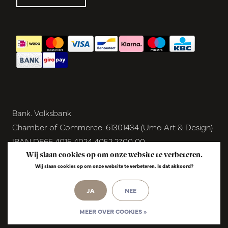
Bank. Volksbank
Chamber of Commerce. 61301434 (Umo Art & Design)
IBAN DE66 4016 4024 4052 2700 00
BIC GENODEM1GRN
Wij slaan cookies op om onze website te verbeteren.
Wij slaan cookies op om onze website te verbeteren. Is dat akkoord?
VAT NL854291040B01
© Copyright 2026 - Umo Art & Design |
InStijl
JA
NEE
Media
Realisatie
MEER OVER COOKIES »