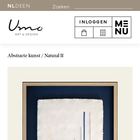
NL
DE
EN
Zoeken
INLOGGEN
Abstracte kunst
Natural II