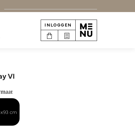
INLOGGEN
e
ay VI
rmaat
4x93 cm