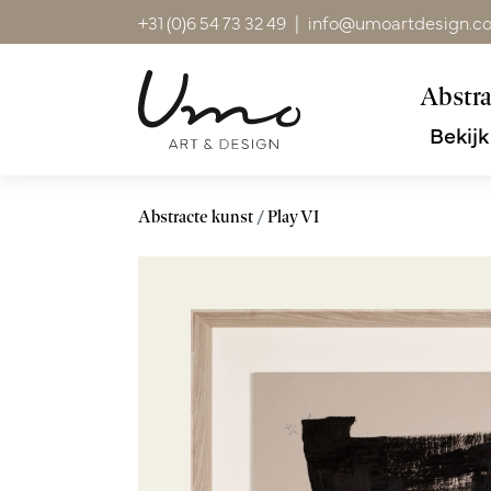
+31 (0)6 54 73 32 49
|
info@umoartdesign.c
Abstra
Bekijk
Abstracte kunst
Play VI