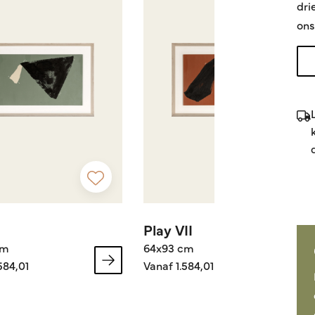
dri
ons
Play VII
cm
64x93 cm
584,01
Vanaf 1.584,01