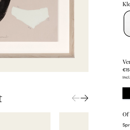
Kle
Ve
€15
Incl
t
Of 
Spr