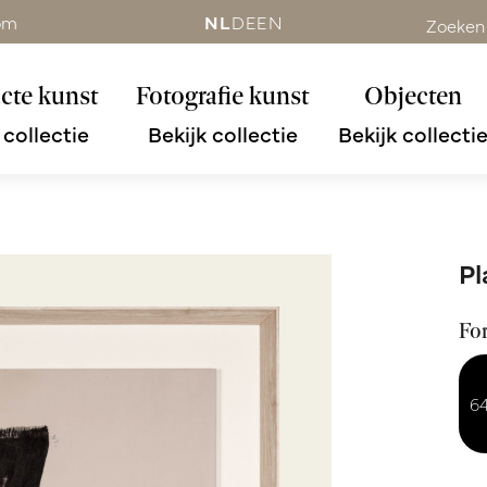
om
NL
DE
EN
Zoeken
cte kunst
Fotografie kunst
Objecten
 collectie
Bekijk collectie
Bekijk collecti
Pl
Fo
6