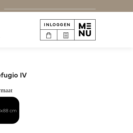
INLOGGEN
e
fugio IV
rmaat
8x88 cm