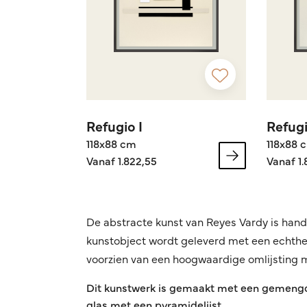
Refugio I
Refugi
118x88 cm
118x88 
Vanaf 1.822,55
Vanaf 1.
De abstracte kunst van Reyes Vardy is han
kunstobject wordt geleverd met een echthei
voorzien van een hoogwaardige omlijsting
Dit kunstwerk is gemaakt met een gemengde
glas met een pyramidelijst.