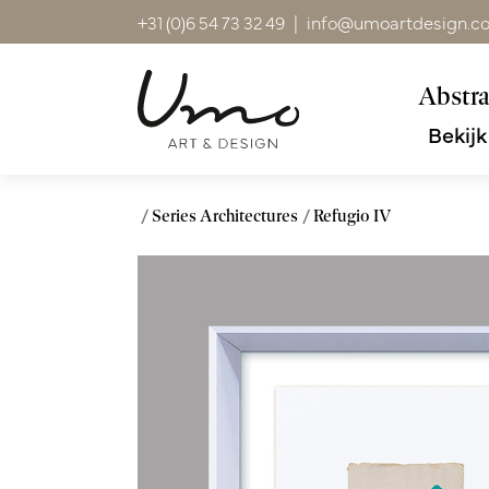
+31 (0)6 54 73 32 49
|
info@umoartdesign.c
Abstra
Bekijk
Series Architectures
Refugio IV