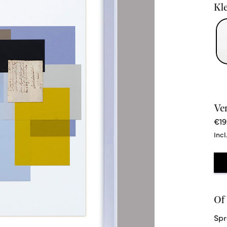
Kle
Ve
€19
Incl
Of 
Spr