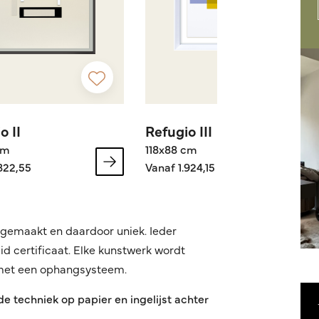
o II
Refugio III
cm
118x88 cm
822,55
Vanaf 1.924,15
dgemaakt en daardoor uniek. Ieder
d certificaat. Elke kunstwerk wordt
 met een ophangsysteem.
 techniek op papier en ingelijst achter