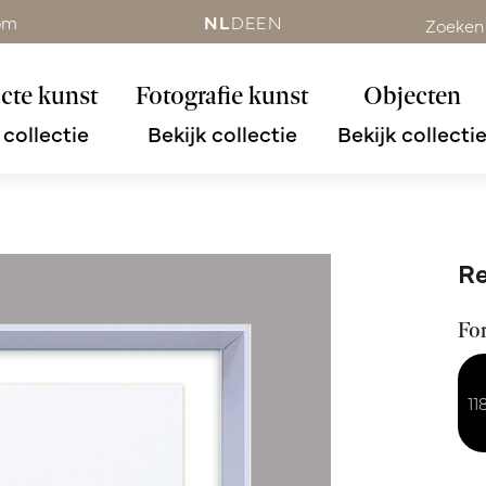
om
NL
DE
EN
Zoeken
cte kunst
Fotografie kunst
Objecten
 collectie
Bekijk collectie
Bekijk collecti
Re
Fo
11