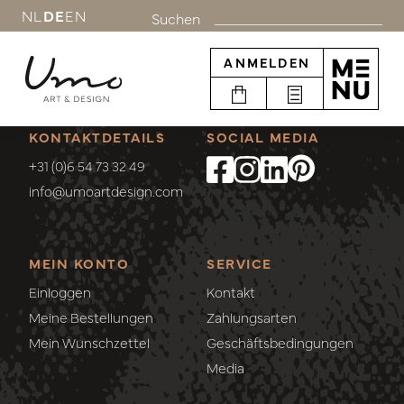
Schlagworte
NL
DE
EN
Suchen
SALE
(1)
ANMELDEN
KONTAKTDETAILS
SOCIAL MEDIA
+31 (0)6 54 73 32 49
info@umoartdesign.com
MEIN KONTO
SERVICE
Einloggen
Kontakt
Meine Bestellungen
Zahlungsarten
Mein Wunschzettel
Geschäftsbedingungen
Media