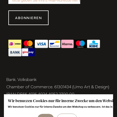
ABONNIEREN
Bank. Volksbank
Chamber of Commerce. 61301434 (Umo Art & Design)
IBAN DE66 4016 4024 4052 2700 00
BIC GENODEM1GRN
Wir benutzen Cookies nur für interne Zwecke um den Websho
Wir benutzen Cookies nur für interne Zwecke um den Webshop zu verbessern. Ist das in O
VAT NL854291040B01