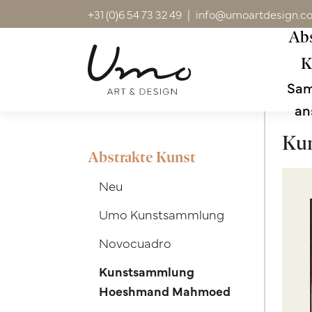
+31 (0)6 54 73 32 49
|
info@umoartdesign.c
Abs
K
Sa
an
Ku
Abstrakte Kunst
Neu
Umo Kunstsammlung
Novocuadro
Kunstsammlung
Hoeshmand Mahmoed