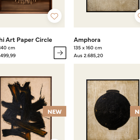
i Art Paper Circle
Amphora
 140 cm
135 x 160 cm
.499,99
Aus 2.685,20
NEW
N