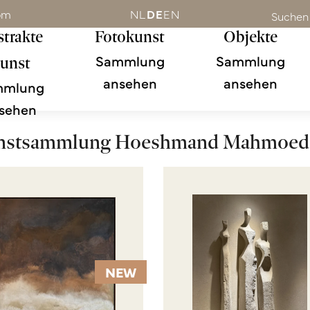
om
NL
DE
EN
Suchen
trakte
Fotokunst
Objekte
Sammlung
Sammlung
unst
ansehen
ansehen
mmlung
sehen
nstsammlung Hoeshmand Mahmoed
NEW