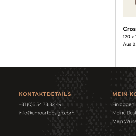
Cros
120 x
Aus 2
KONTAKTDETAILS
MEIN K
+31 (0)6 54 73 32 49
Einloggen
info@umoartdesign.com
Meine Best
Mein Wuns