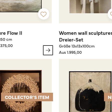
re Flow II
Women wall sculptures
Dreier-Set
 150 cm
.375,00
Größe 13x13x100cm
Aus 1.995,00
COLLECTOR’S ITEM
N