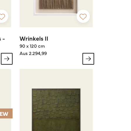
 -
Wrinkels II
90 x 120 cm
Aus 2.294,99
EW