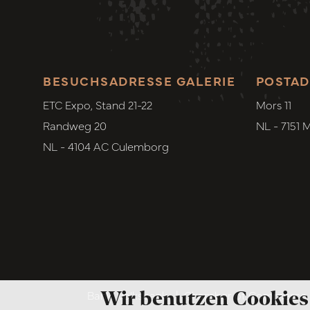
BESUCHSADRESSE GALERIE
POSTAD
ETC Expo, Stand 21-22
Mors 11
Randweg 20
NL - 7151 
NL - 4104 AC Culemborg
Wir benutzen Cookies
Bank. Volksbank
|
Chamber of Commerce. 6