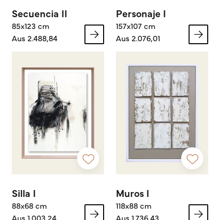
Secuencia II
Personaje I
85x123 cm
157x107 cm
Aus 2.488,84
Aus 2.076,01
Silla I
Muros I
88x68 cm
118x88 cm
Aus 1.003,24
Aus 1.736,43