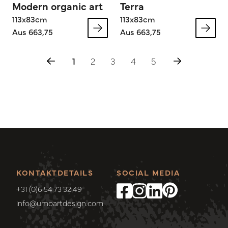
Modern organic art
Terra
113x83cm
113x83cm
Aus 663,75
Aus 663,75
1
2
3
4
5
KONTAKTDETAILS
SOCIAL MEDIA
+31 (0)6 54 73 32 49
info@umoartdesign.com