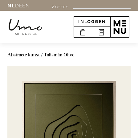
NL
DE
EN
Zoeken
INLOGGEN
Abstracte kunst
Talismán Olive