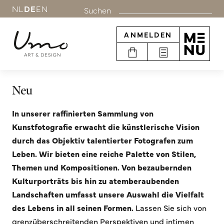
NL
DE
EN
Suchen
ANMELDEN
Neu
In unserer raffinierten Sammlung von
Kunstfotografie erwacht die künstlerische Vision
durch das Objektiv talentierter Fotografen zum
Leben. Wir bieten eine reiche Palette von Stilen,
Themen und Kompositionen. Von bezaubernden
Kulturporträts bis hin zu atemberaubenden
Landschaften umfasst unsere Auswahl die Vielfalt
des Lebens in all seinen Formen.
Lassen Sie sich von
grenzüberschreitenden Perspektiven und intimen