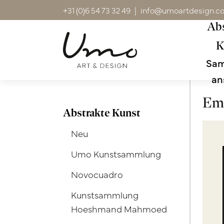
+31 (0)6 54 73 32 49
|
info@umoartdesign.c
Abs
K
Sa
an
Emb
Abstrakte Kunst
Neu
Umo Kunstsammlung
Novocuadro
Kunstsammlung
Hoeshmand Mahmoed