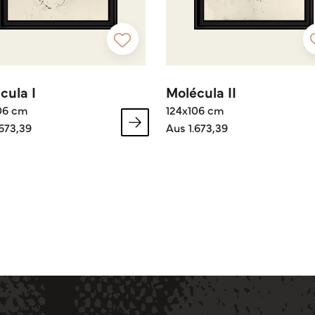
cula I
Molécula II
06 cm
124x106 cm
.673,39
Aus 1.673,39