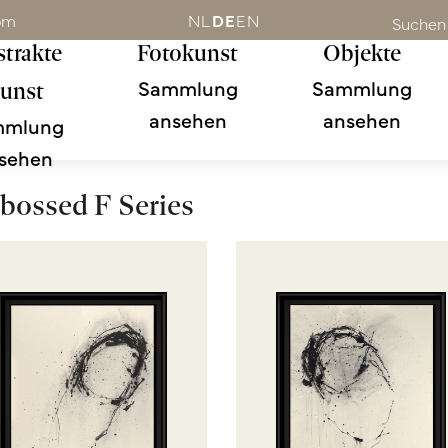
om
NL
DE
EN
Suchen
trakte
Fotokunst
Objekte
Sammlung
Sammlung
unst
ansehen
ansehen
mmlung
sehen
ossed F Series