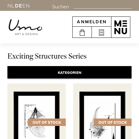
NL
DE
EN
Suchen
ANMELDEN
Exciting Structures Series
KATEGORIEN
OUT OF STOCK
OUT OF STOCK