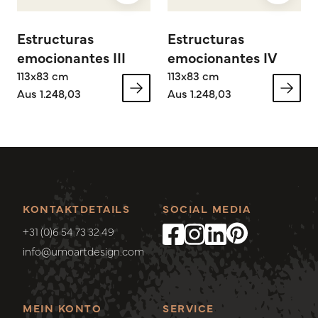
Estructuras
Estructuras
emocionantes III
emocionantes IV
113x83 cm
113x83 cm
Aus 1.248,03
Aus 1.248,03
KONTAKTDETAILS
SOCIAL MEDIA
+31 (0)6 54 73 32 49
info@umoartdesign.com
MEIN KONTO
SERVICE