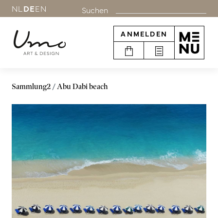
NL
DE
EN
Suchen
ANMELDEN
Sammlung2
Abu Dabi beach