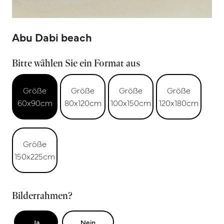
Abu Dabi beach
Bitte wählen Sie ein Format aus
Größe
Größe
Größe
Größe
60x90cm
80x120cm
100x150cm
120x180cm
Größe
150x225cm
Bilderrahmen?
Ja
Nein