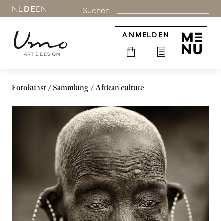
NL
DE
EN
Suchen
ANMELDEN
Fotokunst
Sammlung
African culture