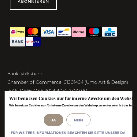
ABONNIEREN
Bank. Volksbank
Chamber of Commerce. 61301434 (Umo Art & Design)
IBAN DE66 4016 4024 4052 2700 00
BIC GENODEM1GRN
Wir benutzen Cookies nur für interne Zwecke um den Websho
Wir benutzen Cookies nur für interne Zwecke um den Webshop zu verbessern. Ist das in O
VAT NL854291040B01
© Copyright 2026 - Umo Art & Design |
InStijl
JA
NEIN
Media
Realisatie
FÜR WEITERE INFORMATIONEN BEACHTEN SIE BITTE UNSERE DATENS