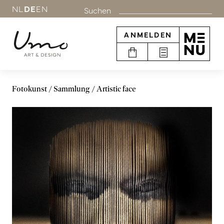
NL
DE
EN
Suchen
ANMELDEN
Fotokunst
Sammlung
Artistic face