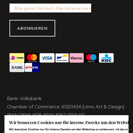
ABONNIEREN
Bank. Volksbank
Chamber of Commerce. 61301434 (Umo Art & Design)
IBAN DE66 4016 4024 4052 2700 00
BIC GENODEM1GRN
Wir benutzen Cookies nur für interne Zwecke um den Websho
Wir benutzen Cookies nur für interne Zwecke um den Webshop zu verbessern. Ist das in O
VAT NL854291040B01