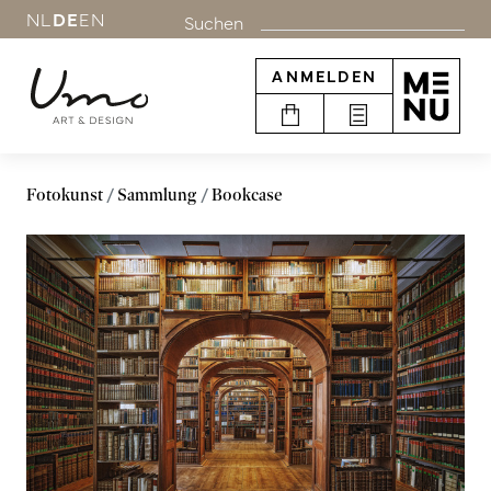
NL
DE
EN
Suchen
ANMELDEN
Fotokunst
Sammlung
Bookcase