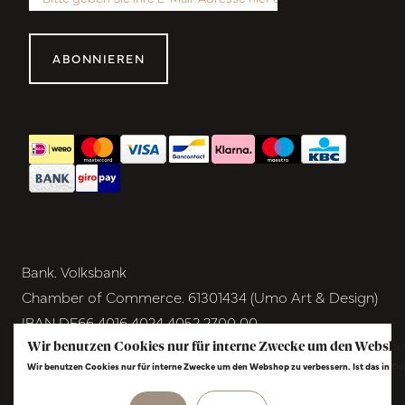
ABONNIEREN
Bank. Volksbank
Chamber of Commerce. 61301434 (Umo Art & Design)
IBAN DE66 4016 4024 4052 2700 00
BIC GENODEM1GRN
Wir benutzen Cookies nur für interne Zwecke um den Websho
Wir benutzen Cookies nur für interne Zwecke um den Webshop zu verbessern. Ist das in O
VAT NL854291040B01