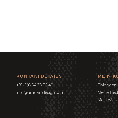
KONTAKTDETAILS
MEIN K
+31 (0)6 54 73 32 49
Einloggen
info@umoartdesign.com
Meine Best
Mein Wuns