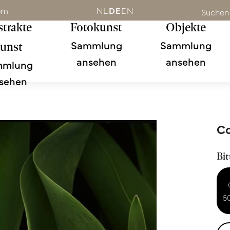
om
NL
DE
EN
Suchen
trakte
Fotokunst
Objekte
Sammlung
Sammlung
unst
ansehen
ansehen
mmlung
sehen
Co
Bit
6