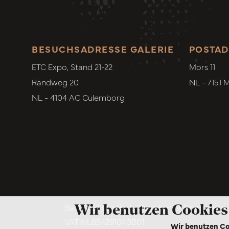
BESUCHSADRESSE GALERIE
POSTAD
ETC Expo, Stand 21-22
Mors 11
Randweg 20
NL - 7151 
NL - 4104 AC Culemborg
Wir benutzen Cookies
Bank. Volksbank
|
Chamber of Commerce. 6
VAT NL854291040B01
Wir benutzen Co