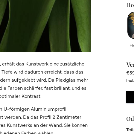
Hoc
H
n, erhält das Kunstwerk eine zusätzliche
Ve
e Tiefe wird dadurch erreicht, dass das
€59
ondern aufgeklebt wird. Da Plexiglas mehr
Incl
ie Farben schärfer, fast brillant, und es
optimaler Kontrast.
m U-förmigen Aluminiumprofil
t werden. Da das Profil 2 Zentimeter
Ode
Ihres Kunstwerks an der Wand. Sie können
Tei
chiedenen Farben wählen.