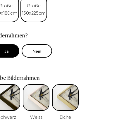
Größe
Größe
0x180cm
150x225cm
lderrahmen?
Ja
Nein
rbe Bilderrahmen
Schwarz
Weiss
Eiche