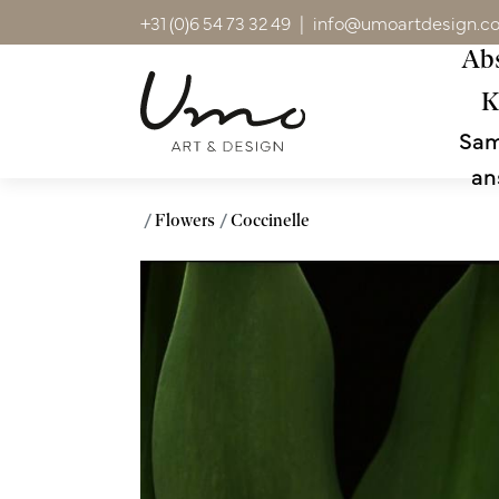
+31 (0)6 54 73 32 49
|
info@umoartdesign.c
Abs
K
Sa
an
Flowers
Coccinelle