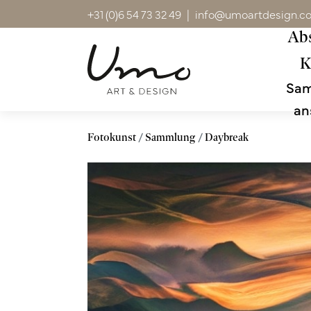
+31 (0)6 54 73 32 49
|
info@umoartdesign.c
Abs
K
Sa
an
Fotokunst
Sammlung
Daybreak