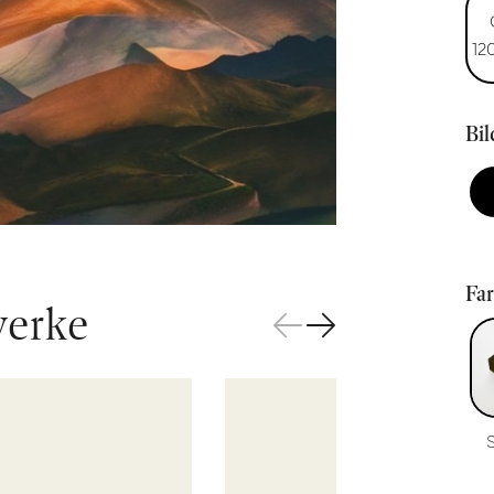
12
Bi
Fa
werke