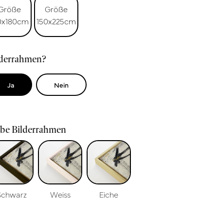
Größe
Größe
0x180cm
150x225cm
lderrahmen?
Ja
Nein
rbe Bilderrahmen
Schwarz
Weiss
Eiche