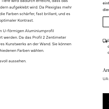
e Tiefe wird dadurch erreicht, dass das
ein
ondern aufgeklebt wird. Da Plexiglas mehr
die
ie Farben schärfer, fast brillant, und es
optimaler Kontrast.
m U-förmigen Aluminiumprofil
t werden. Da das Profil 2 Zentimeter
Ihres Kunstwerks an der Wand. Sie können
chiedenen Farben wählen.
svoll aussehen.
Ar
UA