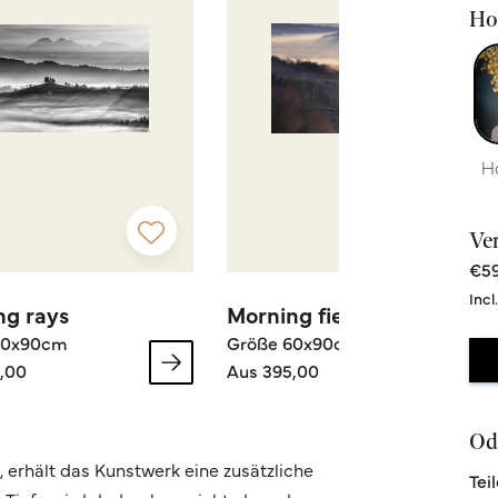
Hoc
H
Ve
€59
Incl
ng rays
Morning fiew
60x90cm
Größe 60x90cm
,00
Aus 395,00
Ode
n, erhält das Kunstwerk eine zusätzliche
Tei