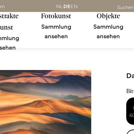
om
NL
DE
EN
Suchen
trakte
Fotokunst
Objekte
Sammlung
Sammlung
unst
ansehen
ansehen
mmlung
sehen
D
Bit
6