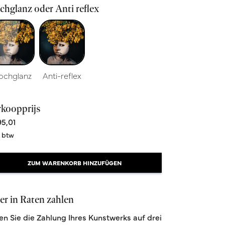
hglanz oder Anti reflex
ochglanz
Anti-reflex
rkoopprijs
5,01
. btw
Nightfall
Größe 60x90cm
ZUM WARENKORB HINZUFÜGEN
Aus 395,00
r in Raten zahlen
len Sie die Zahlung Ihres Kunstwerks auf drei