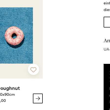
ein
die
Ar
UA-
Doughnut
60x90cm
,00