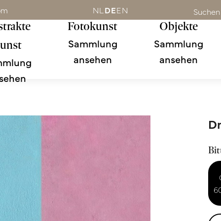
om
NL
DE
EN
Suchen
trakte
Fotokunst
Objekte
Sammlung
Sammlung
unst
ansehen
ansehen
mmlung
sehen
D
Bit
6