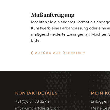
Maßanfertigung
Möchten Sie ein anderes Format als angege
Kunstwerk, eine Farbanpassung oder eine 
maßgeschneiderte Lösungen an. Möchten Si
bitte.
ZURÜCK ZUR ÜBERSICHT
KONTAKTDETAILS
MEIN K
+31 (0)6 54 73 32 49
Einloggen
info@umoartdesign.com
Meine Best