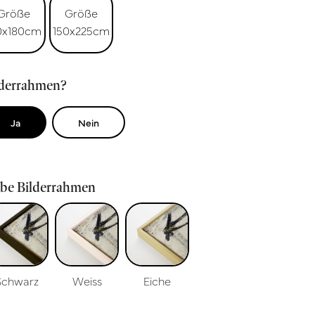
Größe
Größe
0x180cm
150x225cm
lderrahmen?
Ja
Nein
rbe Bilderrahmen
Schwarz
Weiss
Eiche