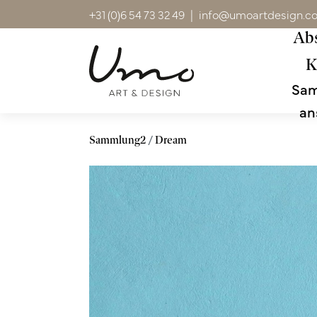
+31 (0)6 54 73 32 49
|
info@umoartdesign.c
Abs
K
Sa
an
Sammlung2
Dream