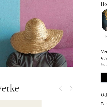
Hoc
H
Ve
€59
Incl
werke
Ode
Tei