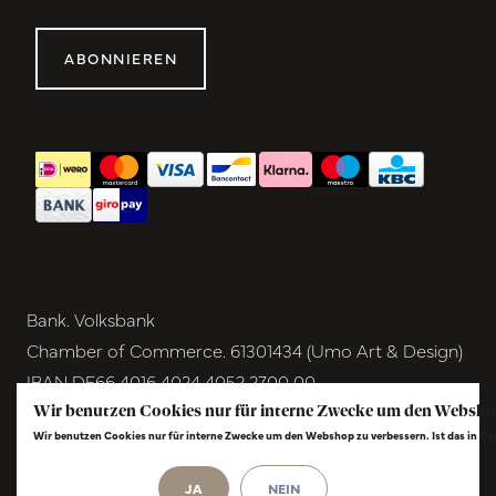
ABONNIEREN
Bank. Volksbank
Chamber of Commerce. 61301434 (Umo Art & Design)
IBAN DE66 4016 4024 4052 2700 00
BIC GENODEM1GRN
Wir benutzen Cookies nur für interne Zwecke um den Websho
Wir benutzen Cookies nur für interne Zwecke um den Webshop zu verbessern. Ist das in O
VAT NL854291040B01
© Copyright 2026 - Umo Art & Design |
InStijl
JA
NEIN